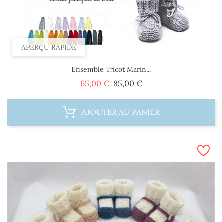
APERÇU RAPIDE
Ensemble Tricot Marin...
Prix
Prix
65,00 €
85,00 €
de
base
AJOUTER AU PANIER