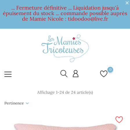
... Fermeture définitive ... Liquidation jusqu'à
épuisement du stock ... commande possible auprès
de Mamie Nicole :
tidoodoo@live.fr
0
Affichage 1-24 de 24 article(s)
Pertinence