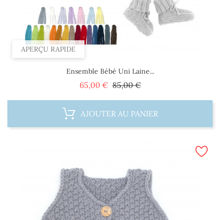
APERÇU RAPIDE
Ensemble Bébé Uni Laine...
Prix
Prix
65,00 €
85,00 €
de
base
AJOUTER AU PANIER